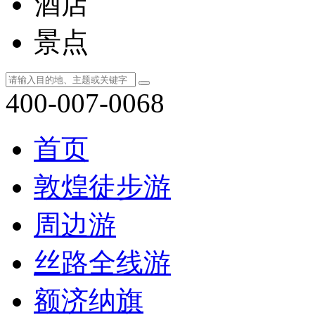
酒店
景点
400-007-0068
首页
敦煌徒步游
周边游
丝路全线游
额济纳旗