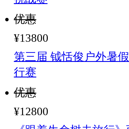
优惠
¥13800
第三届 钺恬俊户外暑假
行赛
优惠
¥12800