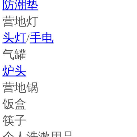
防潮垫
营地灯
头灯
/
手电
气罐
炉头
营地锅
饭盒
筷子
个人洗漱用品