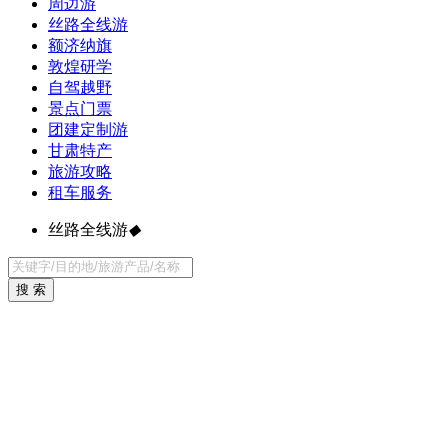
周边游
丝路全线游
额济纳旗
敦煌研学
自驾越野
景点门票
团建定制游
甘肃特产
旅游攻略
租车服务
丝路全线游
◆