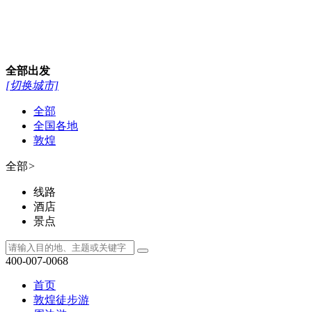
全部
出发
[切换城市]
全部
全国各地
敦煌
全部
>
线路
酒店
景点
400-007-0068
首页
敦煌徒步游