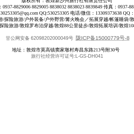
版权所有：敦煌新沙州旅行社有限责任公司
937-8829006 8829005 8838032 8838023 8839849 传真：0937-88
253305@qq.com QQ:530253305 电话/微信：13309373638 QQ：
游/探险旅游/户外装备/户外野营/篝火晚会／拓展穿越/帐篷睡袋/
探险旅游/敦煌罗布泊穿越/敦煌88公里徒步/敦煌拓展培训/敦煌1
陇ICP备15000779号-8
甘公网安备 62098202000049号
地址：敦煌市莫高镇窦家墩村寿昌东路213号附30号
旅行社经营许可证号:L-GS-DH041