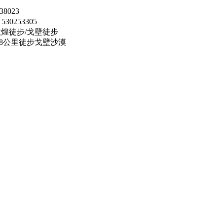
38023
530253305
敦煌徒步/戈壁徒步
08公里徒步戈壁沙漠