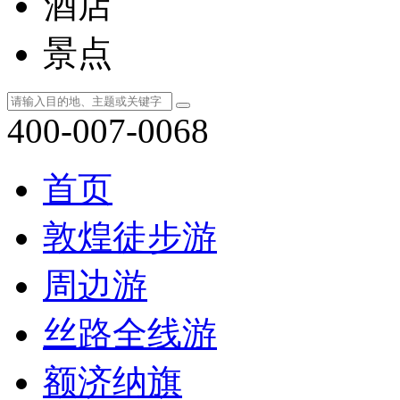
酒店
景点
400-007-0068
首页
敦煌徒步游
周边游
丝路全线游
额济纳旗