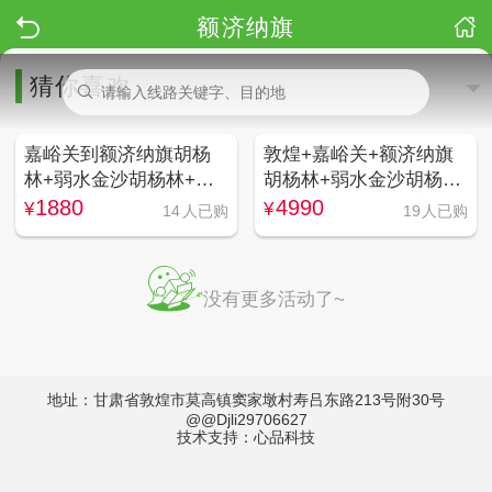
额济纳旗
猜你喜欢
嘉峪关到额济纳旗胡杨
敦煌+嘉峪关+额济纳旗
林+弱水金沙胡杨林+黑
胡杨林+弱水金沙胡杨林
城+怪树林2日游
+黑城+怪树林+张掖5日
1880
4990
¥
¥
14
人已购
19
人已购
游
没有更多活动了~
地址：甘肃省敦煌市莫高镇窦家墩村寿吕东路213号附30号
@@Djli29706627
技术支持：心品科技