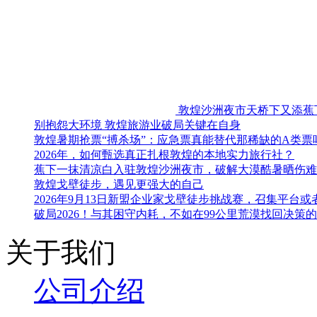
最新旅游攻略(图文)
别抱怨大环境 敦煌旅游业破局关键在自身
敦煌暑期抢票“搏杀场”：应急票真能替代那稀缺的A类票
2026年，如何甄选真正扎根敦煌的本地实力旅行社？
蕉下一抹清凉白入驻敦煌沙洲夜市，破解大漠酷暑晒伤难
敦煌戈壁徒步，遇见更强大的自己
2026年9月13日新盟企业家戈壁徒步挑战赛，召集平台
破局2026！与其困守内耗，不如在99公里荒漠找回决策的
关于我们
公司介
绍
预订帮助