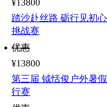
¥13800
踏沙赴丝路 砺行见初心
挑战赛
优惠
¥13800
第三届 钺恬俊户外暑假