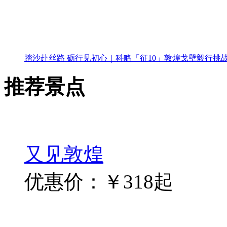
热卖产品
2026年第七届商界精英戈壁徒步挑战赛报名开启
青春无悔.创业者，从“心”再出发戈壁徒步挑战赛
踏沙赴丝路 砺行见初心｜科略「征10」敦煌戈壁毅行挑
推荐景点
又见敦煌