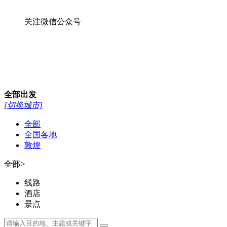
全部
全国各地
敦煌
全部
>
线路
酒店
景点
400-007-0068
首页
敦煌徒步游
周边游
丝路全线游
额济纳旗
敦煌研学
自驾越野
景点门票