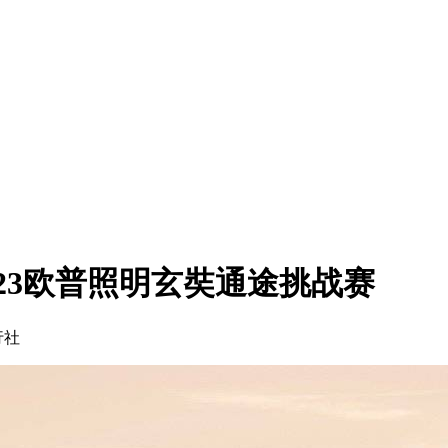
023欧普照明玄奘通途挑战赛
行社