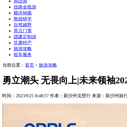
周边游
丝路全线游
额济纳旗
敦煌研学
自驾越野
景点门票
团建定制游
甘肃特产
旅游攻略
租车服务
当前位置：
首页
>
旅游攻略
勇立潮头 无畏向上|未来领袖2
时间：2023/9/21 8:48:57
作者：新沙州戈壁行
来源：新沙州旅