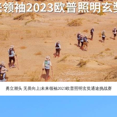
勇立潮头 无畏向上|未来领袖2023欧普照明玄奘通途挑战赛