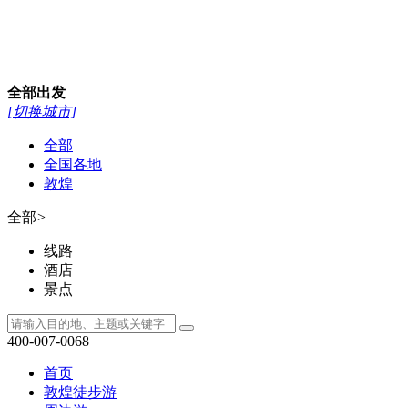
全部
出发
[切换城市]
全部
全国各地
敦煌
全部
>
线路
酒店
景点
400-007-0068
首页
敦煌徒步游