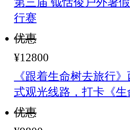
¥13800
第三届 钺恬俊户外暑假
行赛
优惠
¥12800