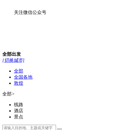
全部
全国各地
敦煌
全部
>
线路
酒店
景点
400-007-0068
首页
敦煌徒步游
周边游
丝路全线游
额济纳旗
敦煌研学
自驾越野
景点门票