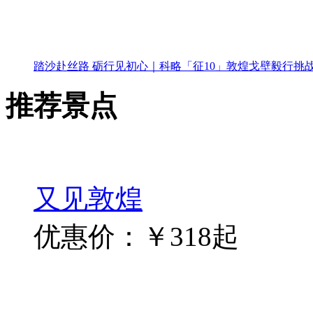
验证码：
看不清
他们说...
共1页 总共0条信息 首页
热卖产品
2026年第七届商界精英戈壁徒步挑战赛报名开启
青春无悔.创业者，从“心”再出发戈壁徒步挑战赛
踏沙赴丝路 砺行见初心｜科略「征10」敦煌戈壁毅行挑