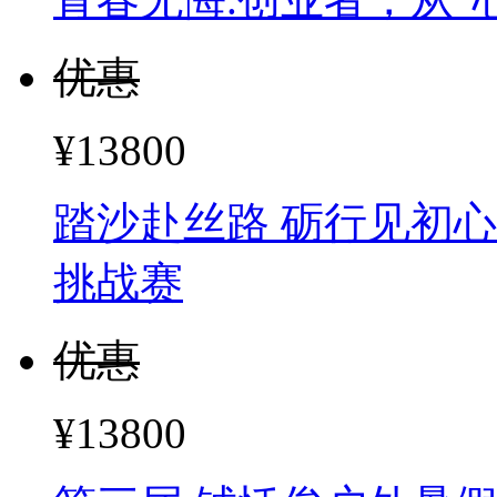
¥13800
踏沙赴丝路 砺行见初心
挑战赛
优惠