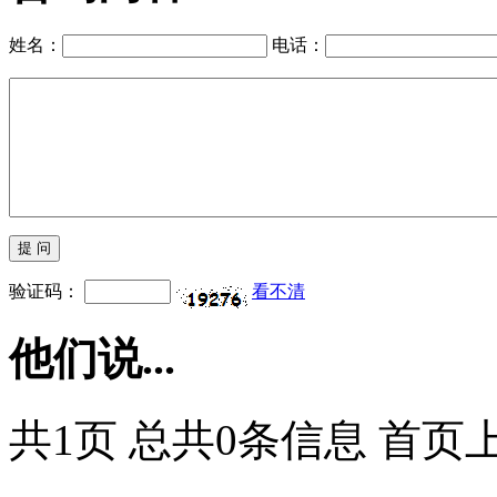
徒步玄奘之路：新沙州
之旅
戈壁征途 匠心传承—
新标杆