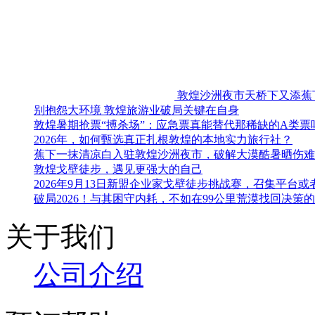
3
踏沙赴丝路 砺行见初心
挑战赛
好评度：
已售：
最新旅游攻略(图文)
别抱怨大环境 敦煌旅游业破局关键在自身
敦煌暑期抢票“搏杀场”：应急票真能替代那稀缺的A类票
2026年，如何甄选真正扎根敦煌的本地实力旅行社？
蕉下一抹清凉白入驻敦煌沙洲夜市，破解大漠酷暑晒伤难
敦煌戈壁徒步，遇见更强大的自己
2026年9月13日新盟企业家戈壁徒步挑战赛，召集平台