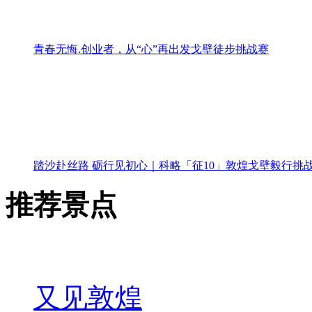
青春无悔.创业者，从“心”再出发戈壁徒步挑战赛
踏沙赴丝路 砺行见初心｜科略「征10」敦煌戈壁毅行挑
推荐景点
又见敦煌