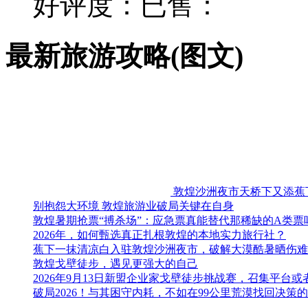
好评度：
已售：
最新旅游攻略(图文)
敦煌沙洲夜市天桥下又添蕉
别抱怨大环境 敦煌旅游业破局关键在自身
敦煌暑期抢票“搏杀场”：应急票真能替代那稀缺的A类票
2026年，如何甄选真正扎根敦煌的本地实力旅行社？
蕉下一抹清凉白入驻敦煌沙洲夜市，破解大漠酷暑晒伤难
敦煌戈壁徒步，遇见更强大的自己
2026年9月13日新盟企业家戈壁徒步挑战赛，召集平台
破局2026！与其困守内耗，不如在99公里荒漠找回决策的