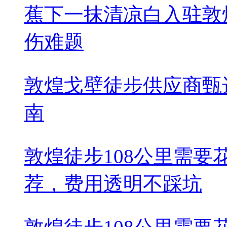
蕉下一抹清凉白入驻敦
伤难题
敦煌戈壁徒步供应商甄
南
敦煌徒步108公里需
荐，费用透明不踩坑