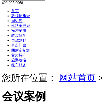
400-007-0068
首页
敦煌徒步游
周边游
丝路全线游
额济纳旗
敦煌研学
自驾越野
景点门票
团建定制游
甘肃特产
旅游攻略
租车服务
您所在位置：
网站首页
>
会议案例