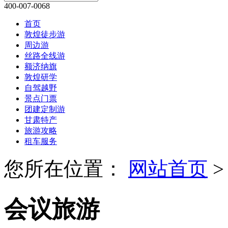
400-007-0068
首页
敦煌徒步游
周边游
丝路全线游
额济纳旗
敦煌研学
自驾越野
景点门票
团建定制游
甘肃特产
旅游攻略
租车服务
您所在位置：
网站首页
>
会议旅游