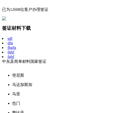
已为12608位客户办理签证
签证材料下载
sdf
dfg
fhgfg
fghf
fghf
中东及简单材料国家签证
突尼斯
马达加斯加
马里
也门
赞比亚