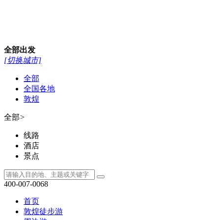
全部
出发
[切换城市]
全部
全国各地
敦煌
全部
>
线路
酒店
景点
400-007-0068
首页
敦煌徒步游