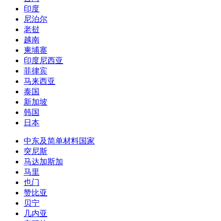
印度
尼泊尔
老挝
越南
柬埔寨
印度尼西亚
菲律宾
马来西亚
泰国
新加坡
韩国
日本
中东及简单材料国家
突尼斯
马达加斯加
马里
也门
赞比亚
贝宁
几内亚