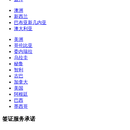
澳洲
新西兰
巴布亚新几内亚
澳大利亚
美洲
哥伦比亚
委内瑞拉
乌拉圭
秘鲁
智利
古巴
加拿大
美国
阿根廷
巴西
墨西哥
签证服务承诺