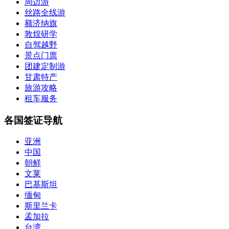
周边游
丝路全线游
额济纳旗
敦煌研学
自驾越野
景点门票
团建定制游
甘肃特产
旅游攻略
租车服务
各国签证导航
亚洲
中国
朝鲜
文莱
巴基斯坦
缅甸
斯里兰卡
孟加拉
台湾