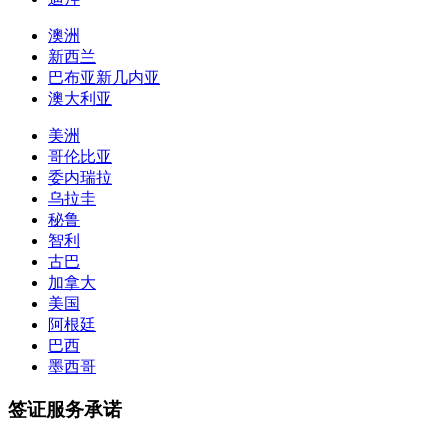
澳洲
新西兰
巴布亚新几内亚
澳大利亚
美洲
哥伦比亚
委内瑞拉
乌拉圭
秘鲁
智利
古巴
加拿大
美国
阿根廷
巴西
墨西哥
签证服务承诺