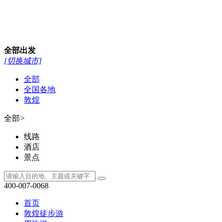
全部
出发
[切换城市]
全部
全国各地
敦煌
全部
>
线路
酒店
景点
400-007-0068
首页
敦煌徒步游