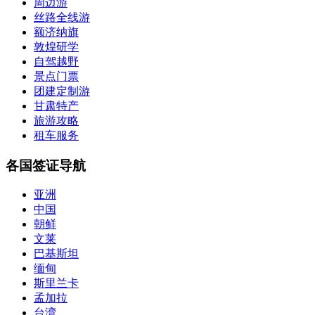
周边游
丝路全线游
额济纳旗
敦煌研学
自驾越野
景点门票
团建定制游
甘肃特产
旅游攻略
租车服务
各国签证导航
亚洲
中国
朝鲜
文莱
巴基斯坦
缅甸
斯里兰卡
孟加拉
台湾