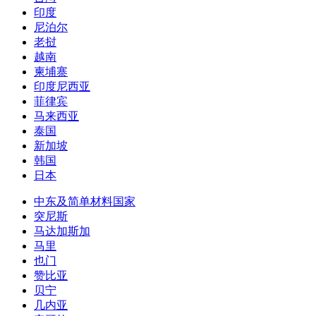
印度
尼泊尔
老挝
越南
柬埔寨
印度尼西亚
菲律宾
马来西亚
泰国
新加坡
韩国
日本
中东及简单材料国家
突尼斯
马达加斯加
马里
也门
赞比亚
贝宁
几内亚