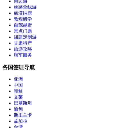
周边游
丝路全线游
额济纳旗
敦煌研学
自驾越野
景点门票
团建定制游
甘肃特产
旅游攻略
租车服务
各国签证导航
亚洲
中国
朝鲜
文莱
巴基斯坦
缅甸
斯里兰卡
孟加拉
台湾