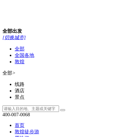
全部
出发
[切换城市]
全部
全国各地
敦煌
全部
>
线路
酒店
景点
400-007-0068
首页
敦煌徒步游