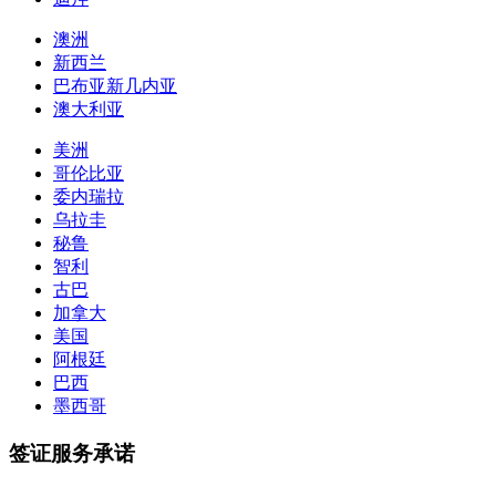
澳洲
新西兰
巴布亚新几内亚
澳大利亚
美洲
哥伦比亚
委内瑞拉
乌拉圭
秘鲁
智利
古巴
加拿大
美国
阿根廷
巴西
墨西哥
签证服务承诺