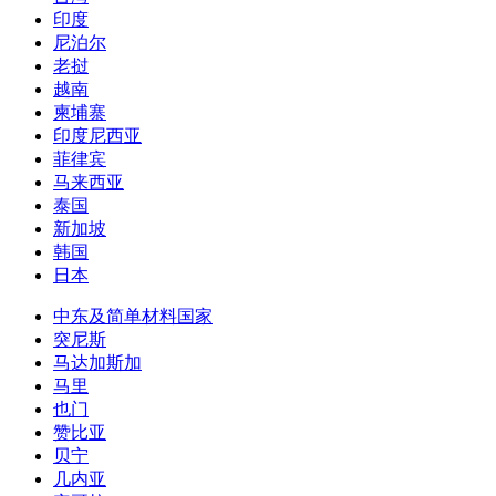
印度
尼泊尔
老挝
越南
柬埔寨
印度尼西亚
菲律宾
马来西亚
泰国
新加坡
韩国
日本
中东及简单材料国家
突尼斯
马达加斯加
马里
也门
赞比亚
贝宁
几内亚